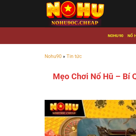
Bỏ
qua
nội
dung
NOHU90
NỔ 
Nohu90
»
Tin tức
Mẹo Chơi Nổ Hũ – Bí 