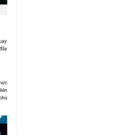
quay
 đầy
chức
liên
 phù