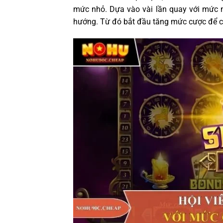
mức nhỏ. Dựa vào vài lần quay với mức n
hướng. Từ đó bắt đầu tăng mức cược để có