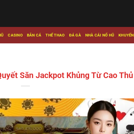
HŨ
CASINO
BẮN CÁ
THỂ THAO
ĐÁ GÀ
NHÀ CÁI NỔ HŨ
KHUYẾN
Quyết Săn Jackpot Khủng Từ Cao Thủ