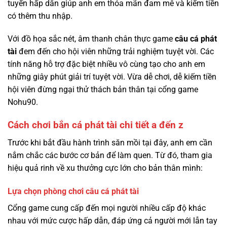
tuyến hấp dẫn giúp anh em thỏa mãn đam mê và kiếm tiền
có thêm thu nhập.
Với đồ họa sắc nét, âm thanh chân thực game
câu cá phát
tài
đem đến cho hội viên những trải nghiệm tuyệt vời. Các
tính năng hỗ trợ đặc biệt nhiều vô cùng tạo cho anh em
những giây phút giải trí tuyệt vời. Vừa dễ chơi, dễ kiếm tiền
hội viên đừng ngại thử thách bản thân tại cổng game
Nohu90.
Cách chơi bắn cá phát tài chi tiết a đến z
Trước khi bắt đầu hành trình săn mồi tại đây, anh em cần
nắm chắc các bước cơ bản để làm quen. Từ đó, tham gia
hiệu quả rinh về xu thưởng cực lớn cho bản thân mình:
Lựa chọn phòng chơi câu cá phát tài
Cổng game cung cấp đến mọi người nhiều cấp độ khác
nhau với mức cược hấp dẫn, đáp ứng cả người mới lẫn tay