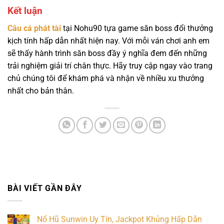
Kết luận
Câu cá phát tài
tại Nohu90 tựa game săn boss đổi thưởng
kịch tính hấp dẫn nhất hiện nay. Với mỗi ván chơi anh em
sẽ thấy hành trình săn boss đầy ý nghĩa đem đến những
trải nghiệm giải trí chân thực. Hãy truy cập ngay vào trang
chủ chúng tôi để khám phá và nhận về nhiều xu thưởng
nhất cho bản thân.
BÀI VIẾT GẦN ĐÂY
Nổ Hũ Sunwin Uy Tín, Jackpot Khủng Hấp Dẫn