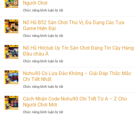
Người Chơi
Chức năng bình luận bị tắt
ở
Nổ
Hũ
Nổ Hũ B52 Sân Chơi Thú Vị, Đa Dạng Các Tựa
Sunwin
Game Hiện Đại
Uy
Chức năng bình luận bị tắt
ở
Tín,
Nổ
Jackpot
Hũ
Nổ Hũ Hitclub Uy Tín Sân Chơi Đáng Tin Cậy Hàng
Khủng
B52
Hấp
Đầu châu Á
Sân
Dẫn
Chức năng bình luận bị tắt
ở
Chơi
Người
Nổ
Thú
Chơi
Hũ
Nohu90 Có Lừa Đảo Không – Giải Đáp Thắc Mắc
Vị,
Hitclub
Đa
Chi Tiết Nhất
Uy
Dạng
Chức năng bình luận bị tắt
ở
Tín
Các
Nohu90
Sân
Tựa
Có
Cách Nhận Code Nohu90 Chi Tiết Từ A – Z Cho
Chơi
Game
Lừa
Đáng
Người Chơi Mới
Hiện
Đảo
Tin
Đại
Chức năng bình luận bị tắt
ở
Không
Cậy
Cách
–
Hàng
Nhận
Giải
Đầu
Code
Đáp
châu
Nohu90
Thắc
Á
Chi