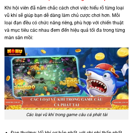
Khi hội viên đã nắm chắc cách chơi việc hiểu rõ từng loại
vũ khí sẽ giúp bạn dễ dàng làm chủ cược chơi hơn. Mỗi
loại đạn đều có chức năng riêng, phù hợp với chiến thuật
và mục tiêu các nhau đem đến hiệu quả tối đa trong từng
màn săn mồi:
Các loại vũ khí trong game câu cá phát tài
Đạn thường: Vũ khí cơ bản nhất, với chi phí thấp nhất