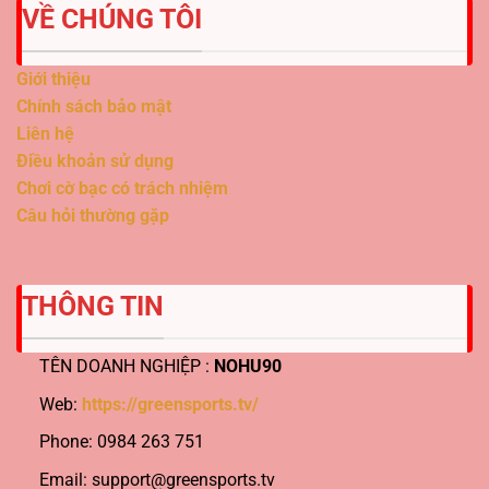
VỀ CHÚNG TÔI
Giới thiệu
Chính sách bảo mật
Liên hệ
Điều khoản sử dụng
Chơi cờ bạc có trách nhiệm
Câu hỏi thường gặp
THÔNG TIN
TÊN DOANH NGHIỆP :
NOHU90
Web:
https://greensports.tv/
Phone: 0984 263 751
Email:
support@greensports.tv