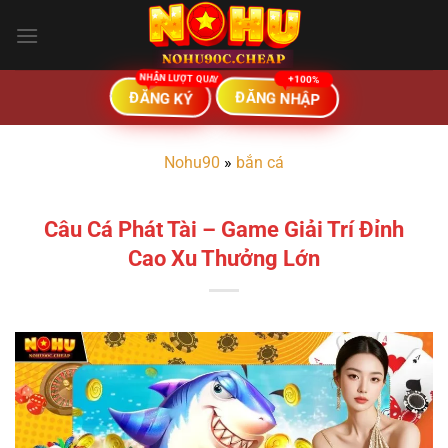
Bỏ
qua
nội
dung
ĐĂNG KÝ
ĐĂNG NHẬP
Nohu90
»
bắn cá
Câu Cá Phát Tài – Game Giải Trí Đỉnh
Cao Xu Thưởng Lớn