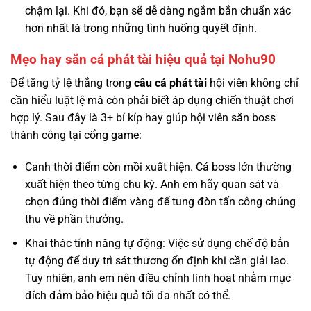
chậm lại. Khi đó, bạn sẽ dễ dàng ngắm bắn chuẩn xác
hơn nhất là trong những tình huống quyết định.
Mẹo hay săn cá phát tài hiệu quả tại Nohu90
Để tăng tỷ lệ thắng trong
câu cá phát tài
hội viên không chỉ
cần hiểu luật lệ mà còn phải biết áp dụng chiến thuật chơi
hợp lý. Sau đây là 3+ bí kíp hay giúp hội viên săn boss
thành công tại cổng game:
Canh thời điểm còn mồi xuất hiện. Cá boss lớn thường
xuất hiện theo từng chu kỳ. Anh em hãy quan sát và
chọn đúng thời điểm vàng để tung đòn tấn công chúng
thu về phần thưởng.
Khai thác tính năng tự động: Việc sử dụng chế độ bắn
tự động để duy trì sát thương ổn định khi cần giải lao.
Tuy nhiên, anh em nên điều chỉnh linh hoạt nhằm mục
đích đảm bảo hiệu quả tối đa nhất có thể.